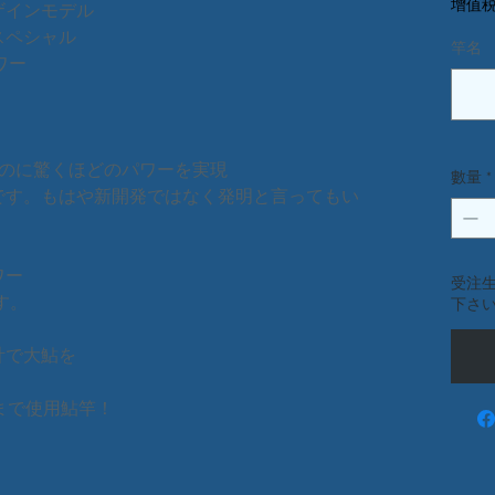
增值税
ザインモデル
スペシャル
竿名 
ワー
いのに驚くほどのパワーを実現
數量
*
です。もはや新開発ではなく発明と言ってもい
ワー
受注
す。
下さ
計で大鮎を
まで使用鮎竿！