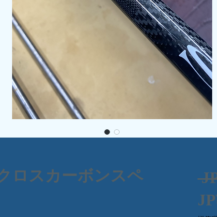
抜クロスカーボンスペ
 J
JP