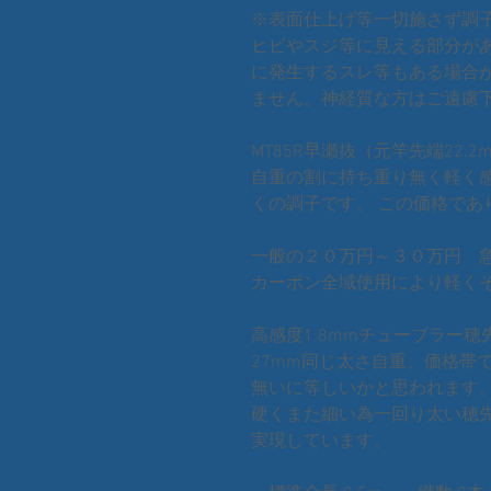
※表面仕上げ等一切施さず調
ヒビやスジ等に見える部分が
に発生するスレ等もある場合
ません。神経質な方はご遠慮
MT85R早瀬抜（元竿先端22.2m
自重の割に持ち重り無く軽く
くの調子です。 この価格であ
一般の２０万円～３０万円 急
カーボン全域使用により軽く
高感度1.8mmチューブラー穂
27mm同じ太さ自重、価格帯
無いに等しいかと思われます。
硬くまた細い為一回り太い穂
実現しています。