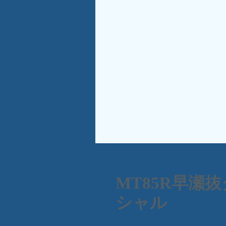
MT85R早瀬
シャル