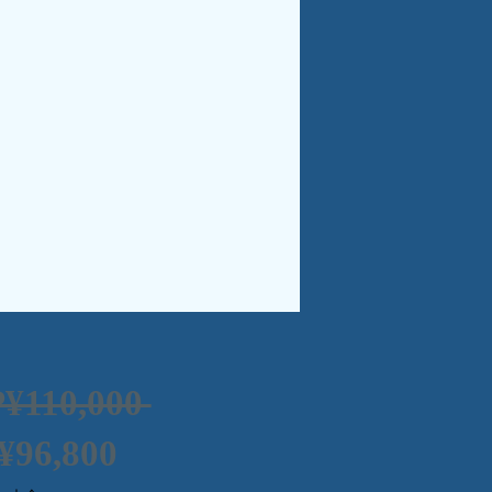
一
P¥110,000 
促
般
¥96,800