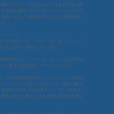
子優先のブランクを焼き上げたままの状態の為
ある場合も御座います。またジョイント加工時
が御座います。強度耐久性には全く問題御座い
下さい。
m）218g
感じる先調子です。バランス良く振ってなっと
りえない調子を実現しています。
瀬抜き相当のパワーです。60トンの超高弾性
そして驚きの超感度とパワーがあります。
先 （元竿先端内径約22.2mm）グリップ外径約
ではこのモデルを超える調子パワー感度の物は
高感度 高弾性 竿先肉厚チューブラー穂先は
先同等の硬さと硬さと細さが成し得る高感度を