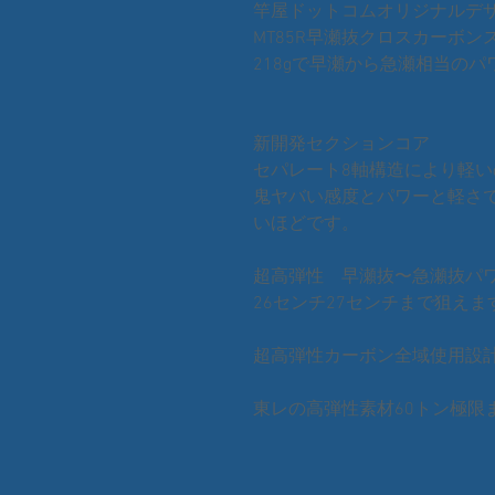
竿屋ドットコムオリジナルデ
MT85R早瀬抜クロスカーボン
218gで早瀬から急瀬相当のパ
新開発セクションコア
セパレート8軸構造により軽
鬼ヤバい感度とパワーと軽さ
いほどです。
超高弾性 早瀬抜〜急瀬抜パ
26センチ27センチまで狙えま
超高弾性カーボン全域使用設
東レの高弾性素材60トン極限