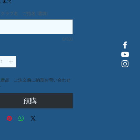
銷
價
 未含
クラブ名 ご指名 (選填)
價
格
格
0/500
生産品 ご注文前に納期お問い合わせ
い
預購