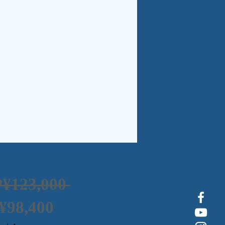
一
P¥123,000 
促
般
¥98,400