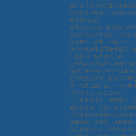
这种设计对于碳纹爱好者来说
它不仅设计精美，而且坚固耐
新开发的型芯
分离式8轴结构，重量轻却威力
它具有惊人的灵敏度、功率和
超高弹性、快速、去除力强
整个区域采用超高弹性碳设计
不需要任何装饰的人必看！
采用东丽60吨高弹性材料制成
*由于坯料是在没有任何表面
见的裂纹或条纹。接头加工时
题。如果您感到紧张，请不要
MT90R（原杆尖22.2mm）
与自身重量相比，感觉很轻，
的状况良好。我们以这个价格
其力量相当于普通20万日元至
高弹性碳，重量轻，并具有惊
高灵敏度 1.8mm 管状尖端（主