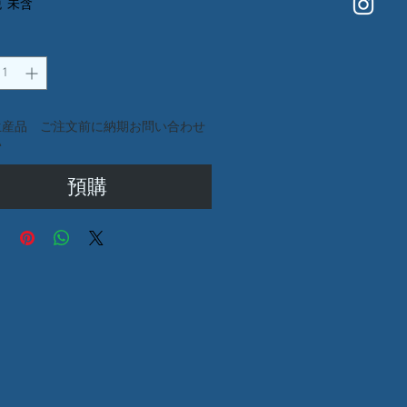
銷
價
 未含
價
格
格
生産品 ご注文前に納期お問い合わせ
い
預購