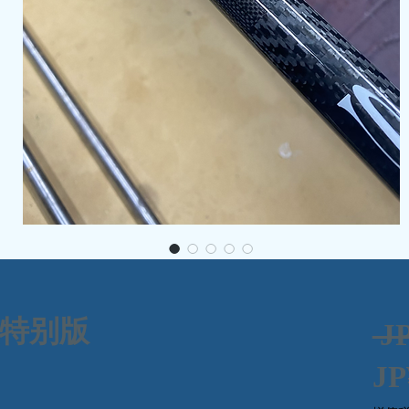
碳特别版
 J
JP