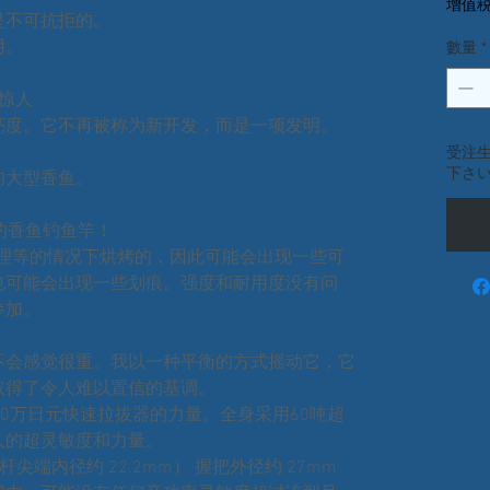
增值税
是不可抗拒的。
用。
數量
*
惊人
亮度。它不再被称为新开发，而是一项发明。
受注
下さ
的大型香鱼。
的香鱼钓鱼竿！
处理等的情况下烘烤的，因此可能会出现一些可
也可能会出现一些划痕。强度和耐用度没有问
参加。
不会感觉很重。我以一种平衡的方式摇动它，它
取得了令人难以置信的基调。
30万日元快速拉拔器的力量。全身采用60吨超
人的超灵敏度和力量。
杆尖端内径约 22.2mm） 握把外径约 27mm