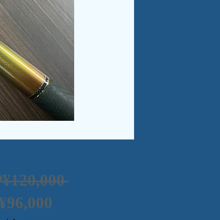
一
P¥120,000 
促
般
¥96,000