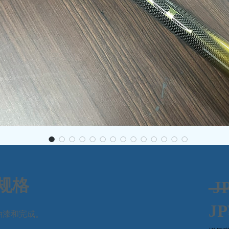
漆规格
 J
JP
油漆和完成。