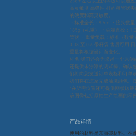
23cm左右以上的等级可以通过
高灵敏度 高弹性 杆的粗管状
的硬度和高灵敏度。
・标准全长：8.5m ・接头数量
185g（毛重） ・尖端直径：1.
管状 ・重量负载：标准（数量） 0 
0.08 至 0.6 带杆袋 售后可用
重量将根据设计而变化。
杆名 我们还会为您起一个原创
还提供未涂漆的测试棒。确认
们将向您发送订单表格和订单
我们将在您家完成油漆颜色、
*在所需位置还可提供网状碳装
该图像包括原始生产绘画的示
产品详情
使用的材料是东丽碳材料。在此价