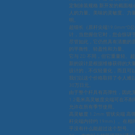
定制涂装规格 新开发的截面核心
人的力量。美味的灵敏度、力
明。
超细长（原杆尖端19.0mm*D公
计，当您握住它时，您会惊讶
尽管如此，它仍然具有清脆的音
的平衡性、轻盈性和力量。
它与 ZD 不同，但它重量轻、
新的设计是根据维修获得的大
设计的，不仅轻量化，而且可
我们以这个价格取得了令人难以
30万日元。
由于整个杆具有高弹性，因此
1.2毫米高灵敏度尖端可在不
允许在所有季节使用。
高灵敏度 1.2mm 管状尖端 
杆尖端内径约 19mm）。在
乎没有什么能超过这个型号。