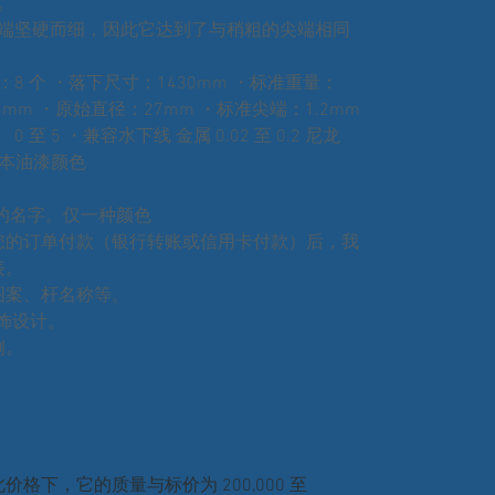
。
尖端坚硬而细，因此它达到了与稍粗的尖端相同
：8 个 ・落下尺寸：1430mm ・标准重量：
2mm ・原始直径：27mm ・标准尖端：1.2mm
至 5 ・兼容水下线 金属 0.02 至 0.2 尼龙
 日本油漆颜色
的名字。仅一种颜色
您的订单付款（银行转账或信用卡付款）后，我
表。
图案、杆名称等。
饰设计。
例。
格下，它的质量与标价为 200,000 至