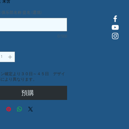
銷
價
 未含
 俱乐部名称 提名 (選填)
價
格
格
0/500
イン確定より３０日～４５日 デザイ
容により異なります。
預購