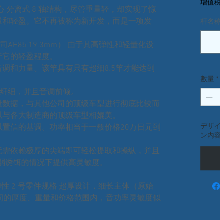
增值税
 分离式 8 轴结构，尽管重量轻，却实现了惊
量和轻盈。它不再被称为新开发，而是一项发
杆名称
司AH85 19.3mm） 由于其高弹性和轻量化设
于它的轻盈程度。
调和力量。该竿具有只有超细8.5竿才能达到
數量
*
超纤细，并且音调前倾。
量数据，与其他公司的顶级车型进行彻底比较而
以与各大制造商的顶级车型相媲美。
デザ
置信的基调。功率相当于一般价格20万日元到
ン内
无需依赖极厚的尖端即可轻松提取和操纵，并且
削弱诱饵的情况下提供高灵敏度。
高弹性 2 号零件规格 超厚设计，细长主体（原始
相同的厚度、重量和价格范围内，音功率灵敏度似