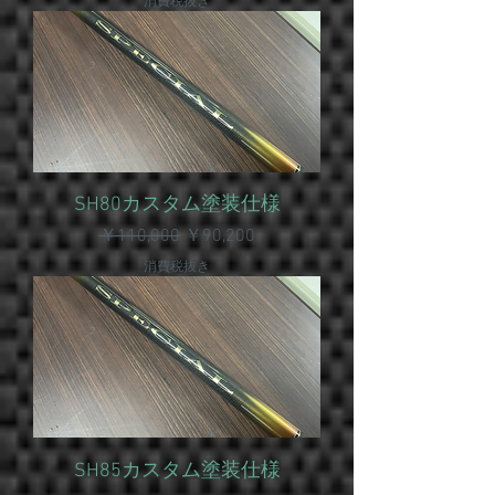
消費税抜き
SH80カスタム塗装仕様
通常価格
セール価格
￥110,000
￥90,200
消費税抜き
SH85カスタム塗装仕様